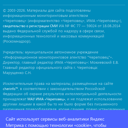
© 2003-2026. Материалы для сайта подготовлены
информационным мониторинговым агентством
«Череповец» (информагентство «Череповец», ИМА «Череповец»),
ИА № ФС 77 — 59024 от 18.08.2014
свидетельство о регистрации СМИ
выдано Федеральной службой по надзору в сфере связи,
информационных технологий и массовых коммуникаций
(Роскомнадзор).
Учредитель: муниципальное автономное учреждение
«Информационное мониторинговое агентство "Череповец"».
Директор, главный редактор ИМА «Череповец»: Мокиевский Е.В.
Главный редактор официального сайта г. Череповца:
Марущенко С.Н.
Исключительные права на материалы, размещённые на сайте
, в соответствии с законодательством Российской
cherinfo™
Федерации об охране результатов интеллектуальной деятельности
принадлежат
, и не подлежат использованию
МАУ ИМА «Череповец»
другими лицами в какой бы то ни было форме без письменного
разрешения правообладателя, кроме случаев, прямо установленных
законодательством РФ. Приобретение исключительных прав:
Сайт использует сервисы веб-аналитики Яндекс
. Мнение авторов может не совпадать с мнением
ima@cherinfo.ru
редакции.
Метрика с помощью технологии «cookie», чтобы