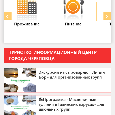
посетители познакомятся с родословием семей Резановых,
Кудрявых, Гальских, Шитовых, увидят подлинные вещи
из усадьбы «Горка» и «Куркино». Распечатанный
электронный билет необходимо показать на кассе.
По купленному билету Вы можете посетить экспозицию
Проживание
Питание
Тр
в удобное для Вас время в соответствии с режимом
работы музея. Телефон: +7 (8202) 49-33-28 Адрес:
Матуринская улица, 28
ТУРИСТКО-ИНФОРМАЦИОННЫЙ ЦЕНТР
ГОРОДА ЧЕРЕПОВЦА
Экскурсия на сыроварню «Липин
Бор» для организованных групп
🥞Программа «Масленичные
гуляния в Галинских парусах» для
школьных групп