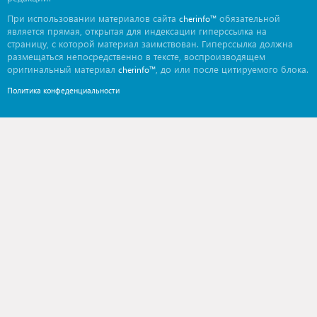
При использовании материалов сайта
обязательной
cherinfo™
является прямая, открытая для индексации гиперссылка на
страницу, с которой материал заимствован. Гиперссылка должна
размещаться непосредственно в тексте, воспроизводящем
оригинальный материал
, до или после цитируемого блока.
cherinfo™
Политика конфеденциальности