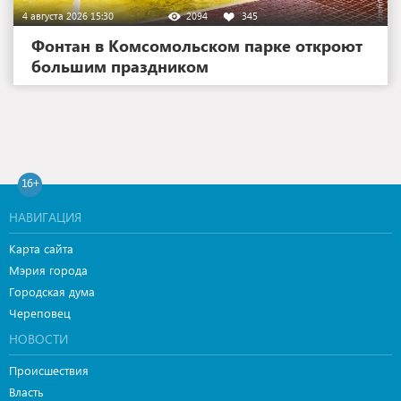
4 августа 2026 15:30
2094
345
Фонтан в Комсомольском парке откроют
большим праздником
16+
НАВИГАЦИЯ
Карта сайта
Мэрия города
Городская дума
Череповец
НОВОСТИ
Происшествия
Власть