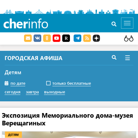
cher
info
Toggl
navig
×
☰
ГОРОДСКАЯ АФИША
Детям
по дате
только бесплатные
сегодня
завтра
выходные
Экспозиция Мемориального дома-музея
Верещагиных
ДЕТЯМ