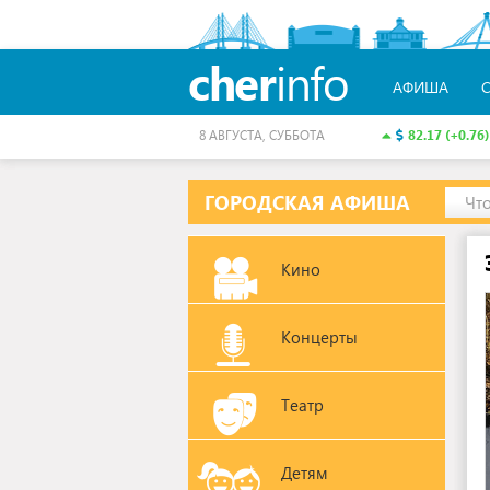
cher
info
АФИША
82.17 (+0.76)
8 АВГУСТА, СУББОТА
ГОРОДСКАЯ АФИША
Чт
Кино
Концерты
Театр
Детям