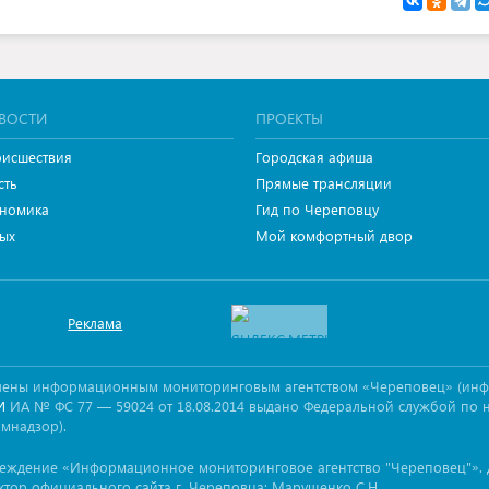
ВОСТИ
ПРОЕКТЫ
исшествия
Городская афиша
сть
Прямые трансляции
номика
Гид по Череповцу
ых
Мой комфортный двор
Реклама
овлены информационным мониторинговым агентством «Череповец» (ин
ИА № ФС 77 — 59024 от 18.08.2014 выдано Федеральной службой по 
И
омнадзор).
реждение «Информационное мониторинговое агентство "Череповец"». 
ктор официального сайта г. Череповца: Марущенко С.Н.