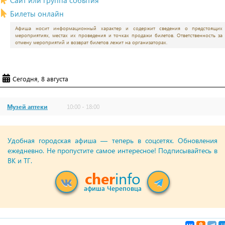
Сайт или группа события
Билеты онлайн
Афиша носит информационный характер и содержит сведения о предстоящих
мероприятиях, местах их проведения и точках продажи билетов. Ответственность за
отмену мероприятий и возврат билетов лежит на организаторах.
Сегодня, 8 августа
Музей аптеки
10:00 - 18:00
Удобная городская афиша — теперь в соцсетях. Обновления
ежедневно. Не пропустите самое интересное! Подписывайтесь в
ВК и ТГ.
cher
info
афиша Череповца