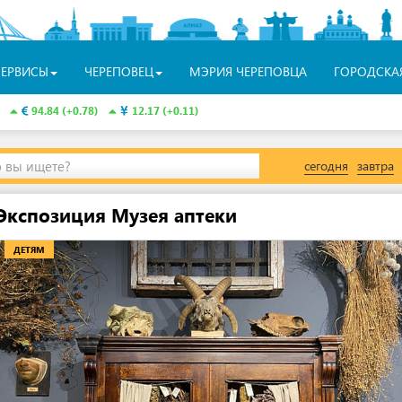
СЕРВИСЫ
ЧЕРЕПОВЕЦ
МЭРИЯ ЧЕРЕПОВЦА
ГОРОДСКА
94.84 (+0.78)
12.17 (+0.11)
о вы ищете?
сегодня
завтра
Экспозиция Музея аптеки
ДЕТЯМ