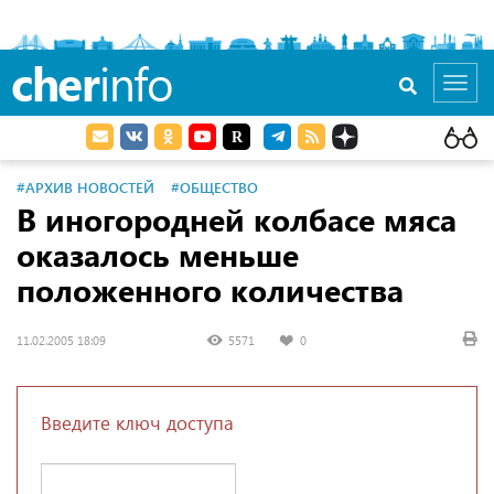
cher
info
Toggl
navig
#АРХИВ НОВОСТЕЙ
#ОБЩЕСТВО
В иногородней колбасе мяса
оказалось меньше
положенного количества
11.02.2005 18:09
5571
0
Введите ключ доступа