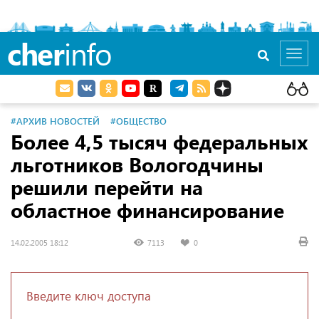
cher
info
Toggl
navig
#АРХИВ НОВОСТЕЙ
#ОБЩЕСТВО
Более 4,5 тысяч федеральных
льготников Вологодчины
решили перейти на
областное финансирование
14.02.2005 18:12
7113
0
Введите ключ доступа