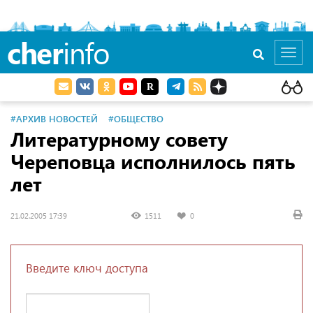
cher
info
Toggl
navig
#АРХИВ НОВОСТЕЙ
#ОБЩЕСТВО
Литературному совету
Череповца исполнилось пять
лет
21.02.2005 17:39
1511
0
Введите ключ доступа