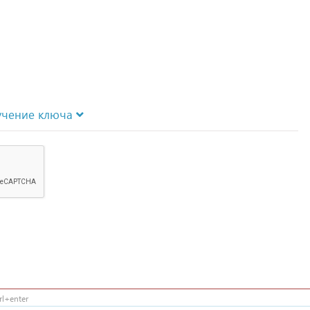
учение ключа
l+enter