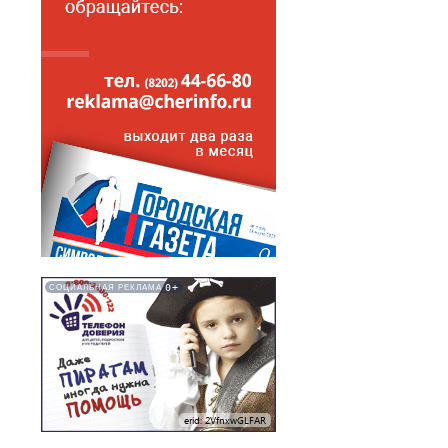
0+
СОЦИАЛЬНАЯ РЕКЛАМА
erid: 2VfnxwGLFAR