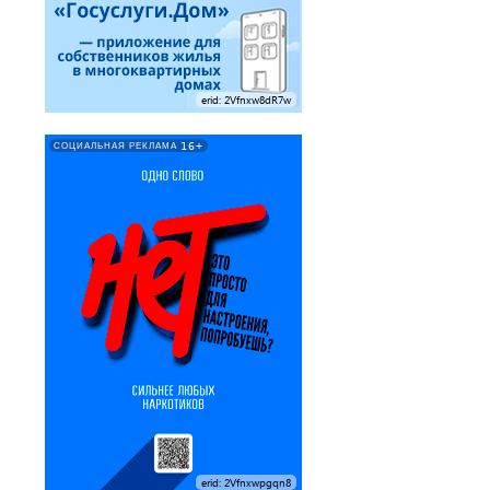
erid: 2Vfnxw8dR7w
16+
СОЦИАЛЬНАЯ РЕКЛАМА
erid: 2Vfnxwpgqn8