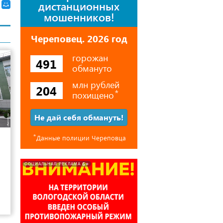
дистанционных
мошенников!
Череповец. 2026 год
горожан
491
обмануто
млн рублей
204
похищено
⃰
Не дай себя обмануть!
12
⃰
Данные полиции Череповца
6+
СОЦИАЛЬНАЯ РЕКЛАМА