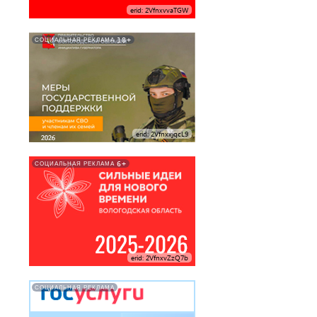
erid: 2VfnxvvaTGW
18+
СОЦИАЛЬНАЯ РЕКЛАМА
erid: 2VfnxxjqcL9
6+
СОЦИАЛЬНАЯ РЕКЛАМА
erid: 2VfnxvZzQ7b
СОЦИАЛЬНАЯ РЕКЛАМА