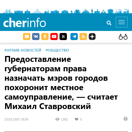
cher
info
Toggl
navig
#АРХИВ НОВОСТЕЙ
#ОБЩЕСТВО
Предоставление
губернаторам права
назначать мэров городов
похоронит местное
самоуправление, — считает
Михаил Ставровский
10.03.2005 16:56
1382
0