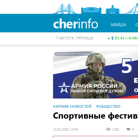
cher
info
АФИША
81.41 (+0.48)
7 АВГУСТА, ПЯТНИЦА
СОЦИАЛЬНАЯ РЕКЛАМА
#АРХИВ НОВОСТЕЙ
#ОБЩЕСТВО
Спортивные фести
11.03.2005 15:09
1381
0