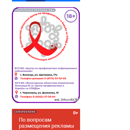
18+
СОЦИАЛЬНАЯ РЕКЛАМА
erid: 2VfnxxVEX76
САМОРЕКЛАМА