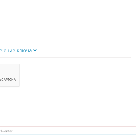
учение ключа
l+enter