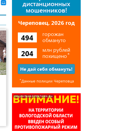
дистанционных
мошенников!
Череповец. 2026 год
горожан
494
обмануто
млн рублей
204
похищено
⃰
Не дай себя обмануть!
6
⃰
Данные полиции Череповца
6+
СОЦИАЛЬНАЯ РЕКЛАМА