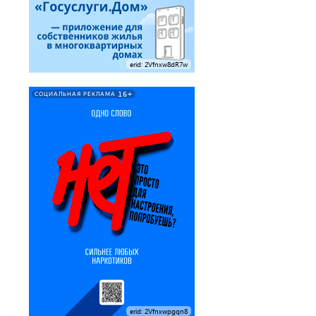
erid: 2Vfnxw8dR7w
16+
СОЦИАЛЬНАЯ РЕКЛАМА
erid: 2Vfnxwpgqn8