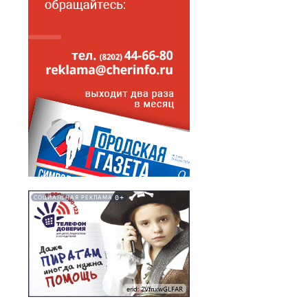
0+
СОЦИАЛЬНАЯ РЕКЛАМА
erid: 2VfnxwGLFAR