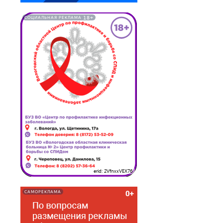
18+
СОЦИАЛЬНАЯ РЕКЛАМА
erid: 2VfnxxVEX76
САМОРЕКЛАМА