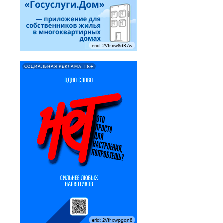
erid: 2Vfnxw8dR7w
16+
СОЦИАЛЬНАЯ РЕКЛАМА
erid: 2Vfnxwpgqn8