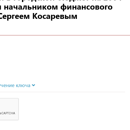
ая начальником финансового
Сергеем Косаревым
учение ключа