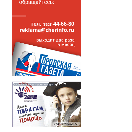
0+
СОЦИАЛЬНАЯ РЕКЛАМА
erid: 2VfnxwGLFAR