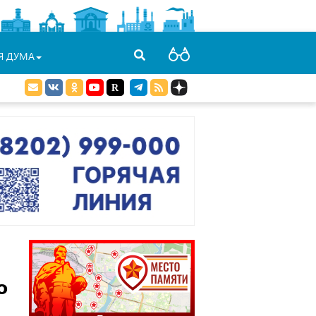
Я ДУМА
о