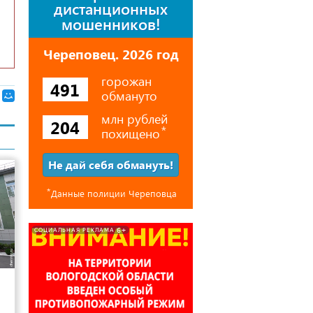
дистанционных
мошенников!
Череповец. 2026 год
горожан
491
обмануто
млн рублей
204
похищено
⃰
Не дай себя обмануть!
⃰
Данные полиции Череповца
6+
СОЦИАЛЬНАЯ РЕКЛАМА
12