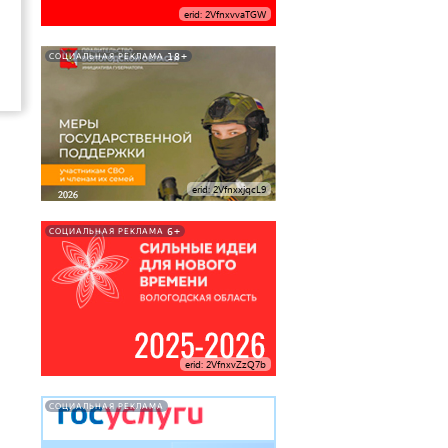
erid: 2VfnxvvaTGW
18+
СОЦИАЛЬНАЯ РЕКЛАМА
erid: 2VfnxxjqcL9
6+
СОЦИАЛЬНАЯ РЕКЛАМА
erid: 2VfnxvZzQ7b
СОЦИАЛЬНАЯ РЕКЛАМА