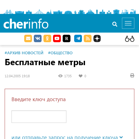
cher
info
Toggl
navig
#АРХИВ НОВОСТЕЙ
#ОБЩЕСТВО
Бесплатные метры
12.04.2005 19:18
1735
0
Введите ключ доступа
или отправьте запрос на получение ключа