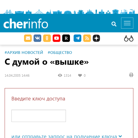
cher
info
Toggl
navig
#АРХИВ НОВОСТЕЙ
#ОБЩЕСТВО
С думой о «вышке»
14.04.2005 14:46
1314
0
Введите ключ доступа
или отправьте запрос на получение ключа