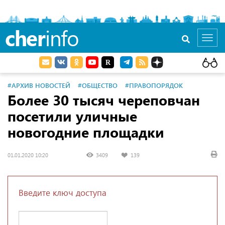
cher
info
Toggl
navig
#АРХИВ НОВОСТЕЙ
#ОБЩЕСТВО
#ПРАВОПОРЯДОК
Более 30 тысяч череповчан
посетили уличные
новогодние площадки
01.01.2020 10:20
3409
139
Введите ключ доступа