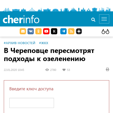
cher
info
Toggl
navig
#АРХИВ НОВОСТЕЙ
#ЖКХ
В Череповце пересмотрят
подходы к озеленению
22.01.2020 10:45
2780
53
Введите ключ доступа