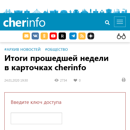
cher
info
Toggl
navig
#АРХИВ НОВОСТЕЙ
#ОБЩЕСТВО
Итоги прошедшей недели
в карточках cherinfo
24.01.2020 19:30
2734
0
Введите ключ доступа