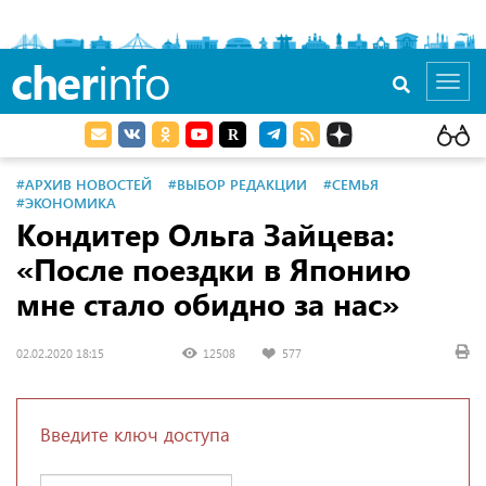
cher
info
Toggl
navig
#АРХИВ НОВОСТЕЙ
#ВЫБОР РЕДАКЦИИ
#СЕМЬЯ
#ЭКОНОМИКА
Кондитер Ольга Зайцева:
«После поездки в Японию
мне стало обидно за нас»
02.02.2020 18:15
12508
577
Введите ключ доступа