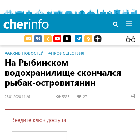
cher
info
Toggl
navig
#АРХИВ НОВОСТЕЙ
#ПРОИСШЕСТВИЯ
На Рыбинском
водохранилище скончался
рыбак-островитянин
28.01.2020 11:26
5333
27
Введите ключ доступа