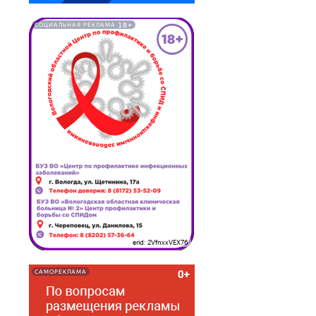
18+
СОЦИАЛЬНАЯ РЕКЛАМА
erid: 2VfnxxVEX76
САМОРЕКЛАМА