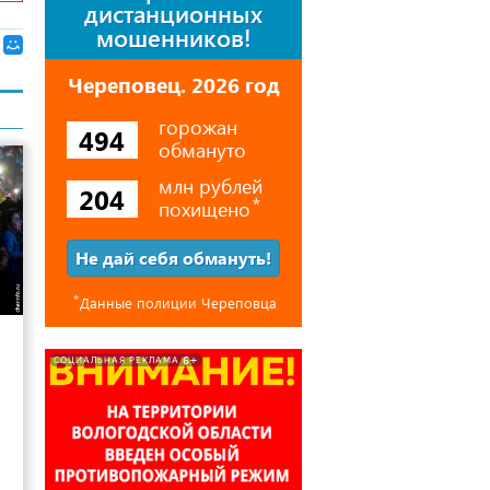
дистанционных
мошенников!
Череповец. 2026 год
горожан
494
обмануто
млн рублей
204
похищено
⃰
Не дай себя обмануть!
⃰
Данные полиции Череповца
5
6+
СОЦИАЛЬНАЯ РЕКЛАМА