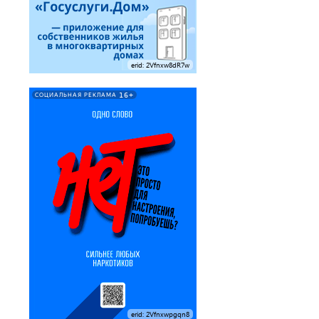
erid: 2Vfnxw8dR7w
16+
СОЦИАЛЬНАЯ РЕКЛАМА
erid: 2Vfnxwpgqn8