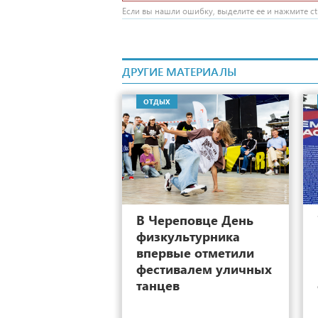
Если вы нашли ошибку, выделите ее и нажмите ctr
ДРУГИЕ МАТЕРИАЛЫ
ОТДЫХ
16
В Череповце День
физкультурника
впервые отметили
фестивалем уличных
танцев