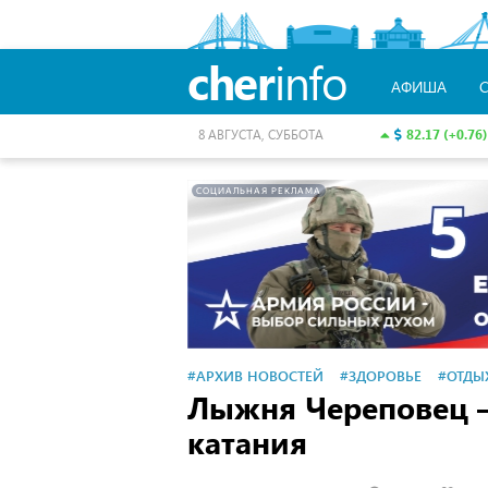
cher
info
АФИША
82.17 (+0.76)
8 АВГУСТА, СУББОТА
СОЦИАЛЬНАЯ РЕКЛАМА
#АРХИВ НОВОСТЕЙ
#ЗДОРОВЬЕ
#ОТДЫ
Лыжня Череповец 
катания