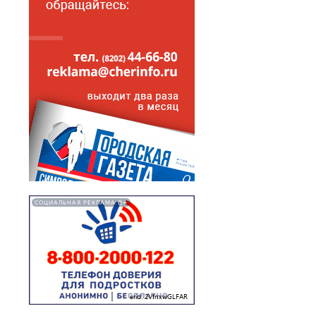
0+
СОЦИАЛЬНАЯ РЕКЛАМА
erid: 2VfnxwGLFAR