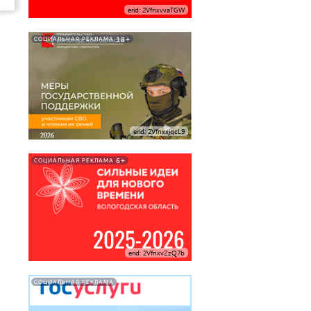
erid: 2VfnxvvaTGW
18+
СОЦИАЛЬНАЯ РЕКЛАМА
erid: 2VfnxxjqcL9
6+
СОЦИАЛЬНАЯ РЕКЛАМА
erid: 2VfnxvZzQ7b
СОЦИАЛЬНАЯ РЕКЛАМА