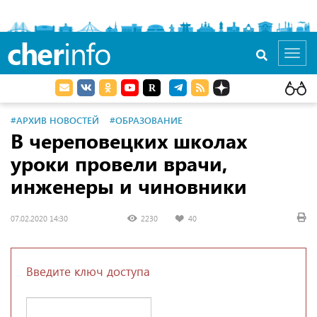
cher
info
Toggl
navig
#АРХИВ НОВОСТЕЙ
#ОБРАЗОВАНИЕ
В череповецких школах
уроки провели врачи,
инженеры и чиновники
07.02.2020 14:30
2230
40
Введите ключ доступа