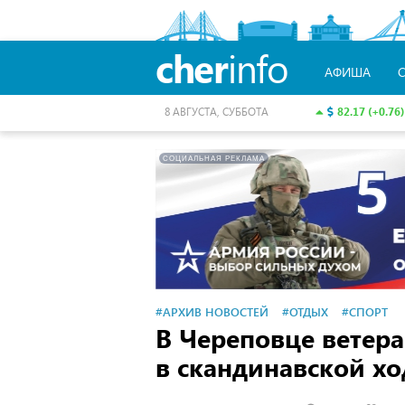
cher
info
АФИША
82.17 (+0.76)
8 АВГУСТА, СУББОТА
СОЦИАЛЬНАЯ РЕКЛАМА
#АРХИВ НОВОСТЕЙ
#ОТДЫХ
#СПОРТ
В Череповце ветер
в скандинавской хо