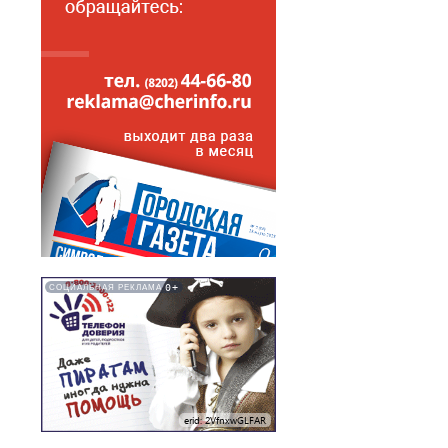
0+
СОЦИАЛЬНАЯ РЕКЛАМА
erid: 2VfnxwGLFAR