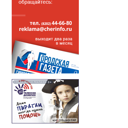
0+
СОЦИАЛЬНАЯ РЕКЛАМА
erid: 2VfnxwGLFAR