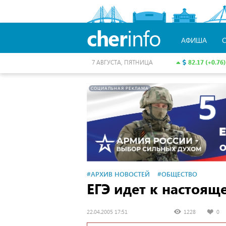
cher
info
АФИША
82.17 (+0.76)
7 АВГУСТА, ПЯТНИЦА
СОЦИАЛЬНАЯ РЕКЛАМА
#АРХИВ НОВОСТЕЙ
#ОБЩЕСТВО
ЕГЭ идет к настоящ
22.04.2005 17:51
1228
0