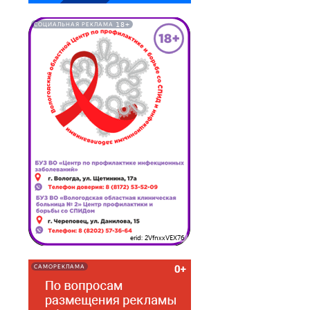
18+
СОЦИАЛЬНАЯ РЕКЛАМА
erid: 2VfnxxVEX76
САМОРЕКЛАМА