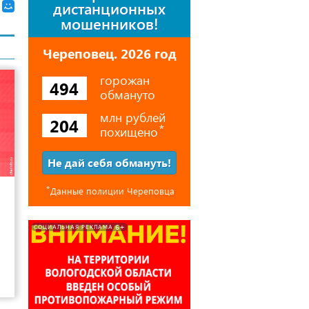
дистанционных
мошенников!
Череповец. 2026 год
горожан
494
обмануто
млн рублей
204
похищено
⃰
Не дай себя обмануть!
12
⃰
Данные полиции Череповца
6+
СОЦИАЛЬНАЯ РЕКЛАМА