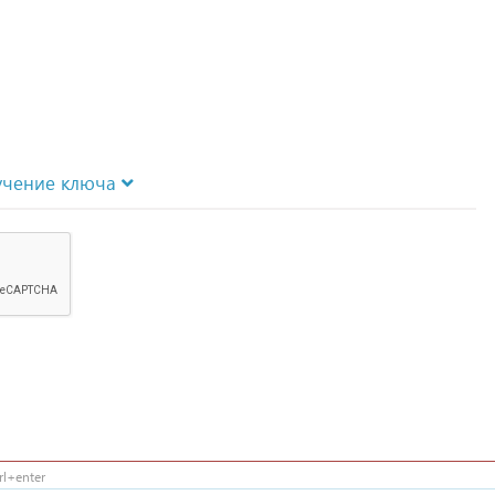
учение ключа
l+enter