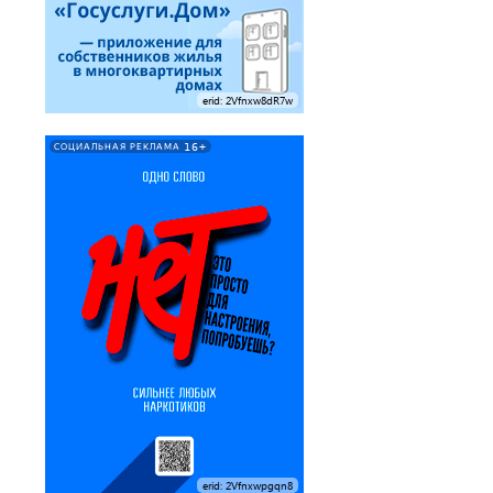
erid: 2Vfnxw8dR7w
16+
СОЦИАЛЬНАЯ РЕКЛАМА
erid: 2Vfnxwpgqn8