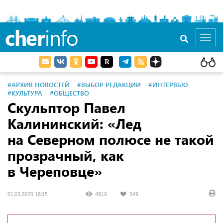
cher
info
Toggl
navig
#АРХИВ НОВОСТЕЙ
#ВЫБОР РЕДАКЦИИ
#ИНТЕРВЬЮ
#КУЛЬТУРА
#ОБЩЕСТВО
Скульптор Павел
Калининский: «Лед
на Северном полюсе не такой
прозрачный, как
в Череповце»
01.03.2020 18:15
4816
349