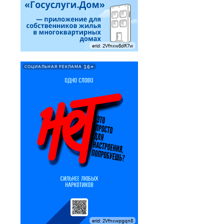
erid: 2Vfnxw8dR7w
16+
СОЦИАЛЬНАЯ РЕКЛАМА
erid: 2Vfnxwpgqn8