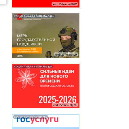
erid: 2VfnxvvaTGW
18+
СОЦИАЛЬНАЯ РЕКЛАМА
erid: 2VfnxxjqcL9
6+
СОЦИАЛЬНАЯ РЕКЛАМА
erid: 2VfnxvZzQ7b
СОЦИАЛЬНАЯ РЕКЛАМА