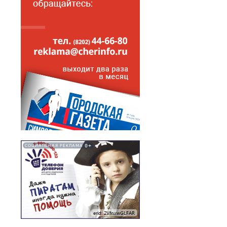
0+
СОЦИАЛЬНАЯ РЕКЛАМА
erid: 2VfnxwGLFAR