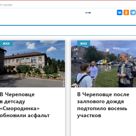
l+enter
ЖКХ
ЖКХ
6
В Череповце
В Череповце после
в детсаду
залпового дождя
«Смородинка»
подтопило восемь
обновили асфальт
участков