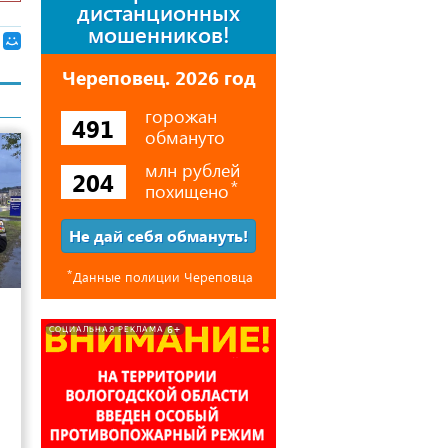
дистанционных
мошенников!
Череповец. 2026 год
горожан
491
обмануто
млн рублей
204
похищено
⃰
Не дай себя обмануть!
⃰
Данные полиции Череповца
29
6+
СОЦИАЛЬНАЯ РЕКЛАМА