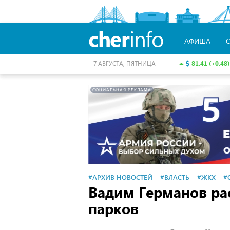
cher
info
АФИША
81.41 (+0.48)
7 АВГУСТА, ПЯТНИЦА
СОЦИАЛЬНАЯ РЕКЛАМА
#АРХИВ НОВОСТЕЙ
#ВЛАСТЬ
#ЖКХ
#
Вадим Германов рас
парков