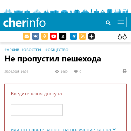
cher
info
Toggl
navig
#АРХИВ НОВОСТЕЙ
#ОБЩЕСТВО
Не пропустил пешехода
25.04.2005 14:24
1460
0
Введите ключ доступа
или отправьте запрос на получение ключа