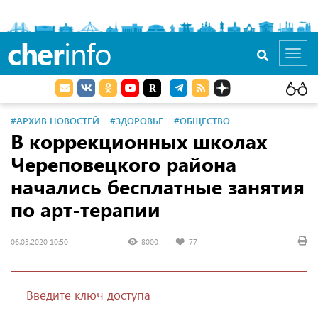
cher
info
Toggl
navig
#АРХИВ НОВОСТЕЙ
#ЗДОРОВЬЕ
#ОБЩЕСТВО
В коррекционных школах
Череповецкого района
начались бесплатные занятия
по арт-терапии
06.03.2020 10:50
8000
77
Введите ключ доступа