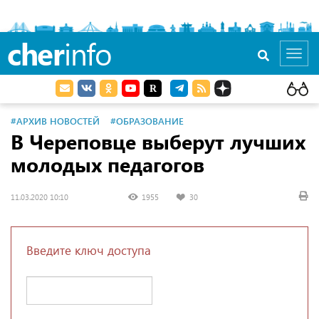
cher
info
Toggl
navig
#АРХИВ НОВОСТЕЙ
#ОБРАЗОВАНИЕ
В Череповце выберут лучших
молодых педагогов
11.03.2020 10:10
1955
30
Введите ключ доступа