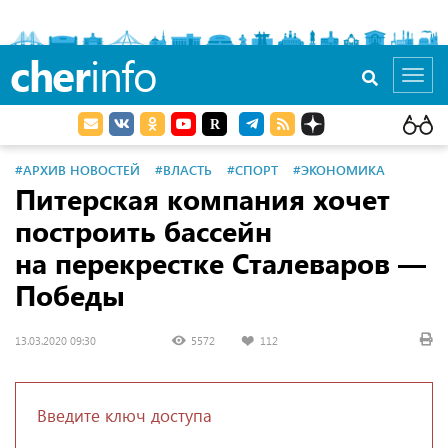
cher
info
Toggl
navig
#АРХИВ НОВОСТЕЙ
#ВЛАСТЬ
#СПОРТ
#ЭКОНОМИКА
Питерская компания хочет
построить бассейн
на перекрестке Сталеваров —
Победы
13.03.2020 09:30
5572
112
Введите ключ доступа