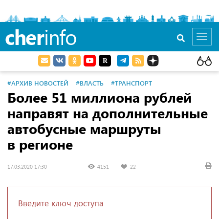
cher
info
Toggl
navig
#АРХИВ НОВОСТЕЙ
#ВЛАСТЬ
#ТРАНСПОРТ
Более 51 миллиона рублей
направят на дополнительные
автобусные маршруты
в регионе
17.03.2020 17:30
4151
22
Введите ключ доступа