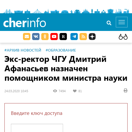
cher
info
Toggl
navig
#АРХИВ НОВОСТЕЙ
#ОБРАЗОВАНИЕ
Экс-ректор ЧГУ Дмитрий
Афанасьев назначен
помощником министра науки
24.03.2020 10:45
7494
81
Введите ключ доступа