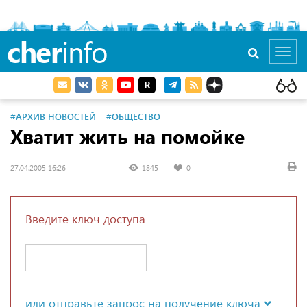
cher
info
Toggl
navig
#АРХИВ НОВОСТЕЙ
#ОБЩЕСТВО
Хватит жить на помойке
27.04.2005 16:26
1845
0
Введите ключ доступа
или отправьте запрос на получение ключа