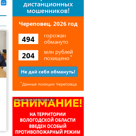
дистанционных
мошенников!
Череповец. 2026 год
горожан
494
обмануто
млн рублей
204
похищено
⃰
Не дай себя обмануть!
7
⃰
Данные полиции Череповца
и
6+
СОЦИАЛЬНАЯ РЕКЛАМА