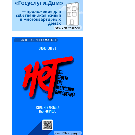
erid: 2Vfnxw8dR7w
16+
СОЦИАЛЬНАЯ РЕКЛАМА
erid: 2Vfnxwpgqn8