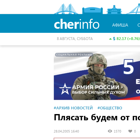
cher
info
АФИША
82.17 (+0.76)
8 АВГУСТА, СУББОТА
СОЦИАЛЬНАЯ РЕКЛАМА
#АРХИВ НОВОСТЕЙ
#ОБЩЕСТВО
Плясать будем от п
28.04.2005 16:40
1570
0