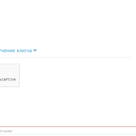
учение ключа
l+enter