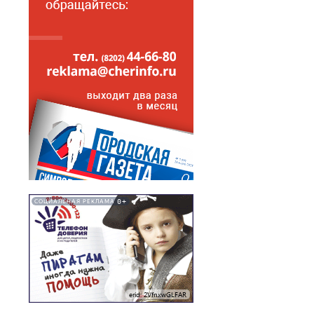
0+
СОЦИАЛЬНАЯ РЕКЛАМА
erid: 2VfnxwGLFAR