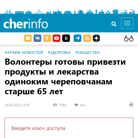
cher
info
Toggl
navig
#АРХИВ НОВОСТЕЙ
#ЗДОРОВЬЕ
#ОБЩЕСТВО
Волонтеры готовы привезти
продукты и лекарства
одиноким череповчанам
старше 65 лет
28.03.2020 13:30
7080
441
Введите ключ доступа