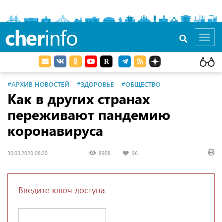
cher
info
Toggl
navig
#АРХИВ НОВОСТЕЙ
#ЗДОРОВЬЕ
#ОБЩЕСТВО
Как в других странах
переживают пандемию
коронавируса
30.03.2020 08:20
8908
96
Введите ключ доступа