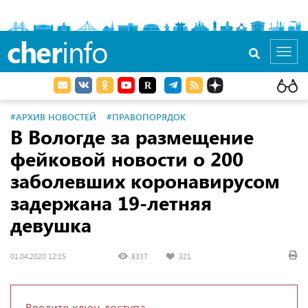
cher
info
Toggl
navig
#АРХИВ НОВОСТЕЙ
#ПРАВОПОРЯДОК
В Вологде за размещение
фейковой новости о 200
заболевших коронавирусом
задержана 19-летняя
девушка
01.04.2020 12:15
8337
321
Введите ключ доступа