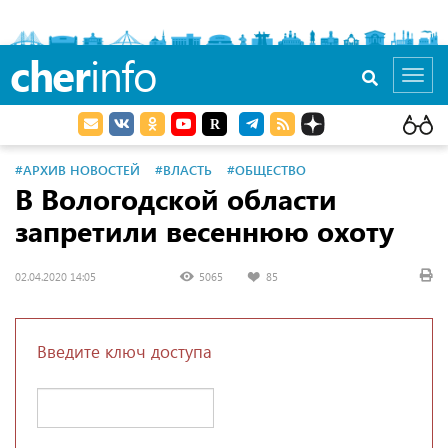
cher
info
Toggl
navig
#АРХИВ НОВОСТЕЙ
#ВЛАСТЬ
#ОБЩЕСТВО
В Вологодской области
запретили весеннюю охоту
02.04.2020 14:05
5065
85
Введите ключ доступа