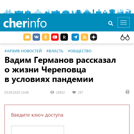
cher
info
Toggl
navig
#АРХИВ НОВОСТЕЙ
#ВЛАСТЬ
#ОБЩЕСТВО
Вадим Германов рассказал
о жизни Череповца
в условиях пандемии
03.04.2020 13:08
16832
297
Введите ключ доступа