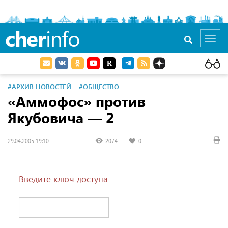
cher
info
Toggl
navig
#АРХИВ НОВОСТЕЙ
#ОБЩЕСТВО
«Аммофос» против
Якубовича — 2
29.04.2005 19:10
2074
0
Введите ключ доступа