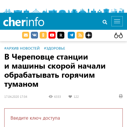
cher
info
Toggl
navig
#АРХИВ НОВОСТЕЙ
#ЗДОРОВЬЕ
В Череповце станции
и машины скорой начали
обрабатывать горячим
туманом
17.04.2020 17:34
6333
122
Введите ключ доступа