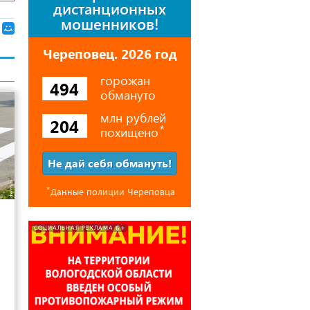
дистанционных
мошенников!
Череповец. 2026 год
горожан
494
обмануто
млн рублей
204
похищено
⃰
Не дай себя обмануть!
⃰
Данные полиции Череповца
28
6+
СОЦИАЛЬНАЯ РЕКЛАМА