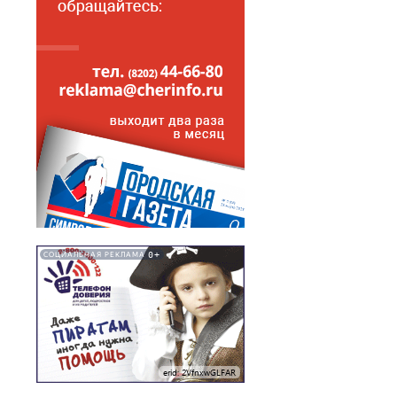
0+
СОЦИАЛЬНАЯ РЕКЛАМА
erid: 2VfnxwGLFAR