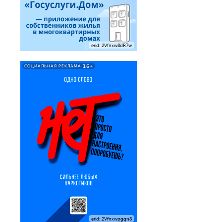
erid: 2Vfnxw8dR7w
16+
СОЦИАЛЬНАЯ РЕКЛАМА
erid: 2Vfnxwpgqn8