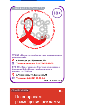
18+
СОЦИАЛЬНАЯ РЕКЛАМА
erid: 2VfnxxVEX76
САМОРЕКЛАМА