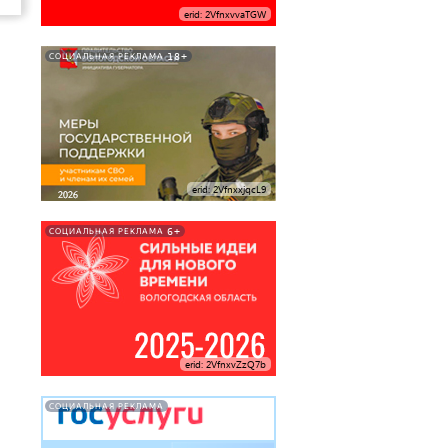
erid: 2VfnxvvaTGW
18+
СОЦИАЛЬНАЯ РЕКЛАМА
erid: 2VfnxxjqcL9
6+
СОЦИАЛЬНАЯ РЕКЛАМА
erid: 2VfnxvZzQ7b
СОЦИАЛЬНАЯ РЕКЛАМА