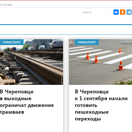
l+enter
ТРАНСПОРТ
ТРАНСПОРТ
53
В Череповце
В Череповце
в выходные
к 1 сентября начали
ограничат движение
готовить
трамваев
пешеходные
переходы