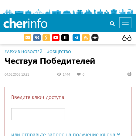
cher
info
Toggl
navig
#АРХИВ НОВОСТЕЙ
#ОБЩЕСТВО
Чествуя Победителей
04.05.2005 13:21
1444
0
Введите ключ доступа
или отправьте запрос на получение ключа