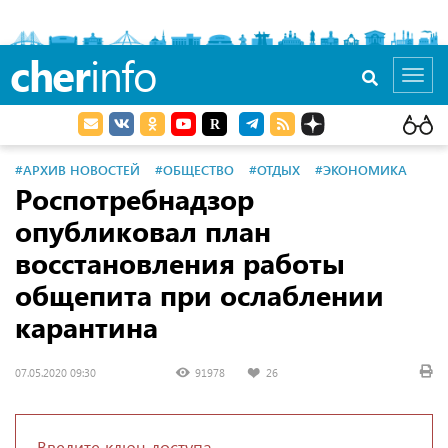
cher
info
Toggl
navig
#АРХИВ НОВОСТЕЙ
#ОБЩЕСТВО
#ОТДЫХ
#ЭКОНОМИКА
Роспотребнадзор
опубликовал план
восстановления работы
общепита при ослаблении
карантина
07.05.2020 09:30
91978
26
Введите ключ доступа