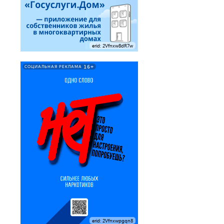
erid: 2Vfnxw8dR7w
16+
СОЦИАЛЬНАЯ РЕКЛАМА
erid: 2Vfnxwpgqn8