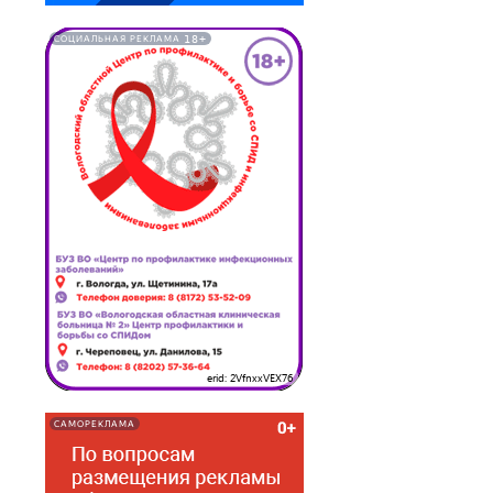
18+
СОЦИАЛЬНАЯ РЕКЛАМА
erid: 2VfnxxVEX76
САМОРЕКЛАМА