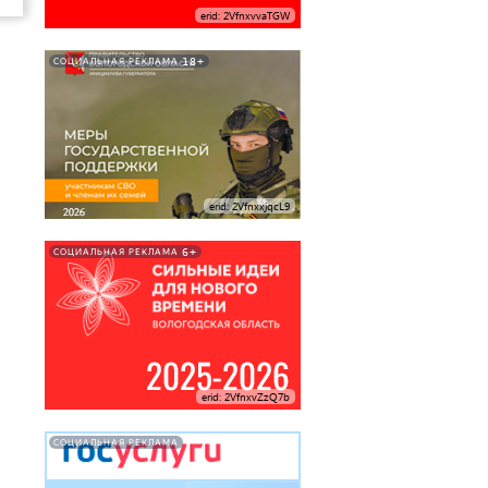
erid: 2VfnxvvaTGW
18+
СОЦИАЛЬНАЯ РЕКЛАМА
erid: 2VfnxxjqcL9
6+
СОЦИАЛЬНАЯ РЕКЛАМА
erid: 2VfnxvZzQ7b
СОЦИАЛЬНАЯ РЕКЛАМА