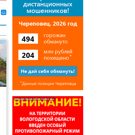
дистанционных
мошенников!
Череповец. 2026 год
горожан
494
обмануто
млн рублей
204
похищено
⃰
Не дай себя обмануть!
⃰
Данные полиции Череповца
11
6+
СОЦИАЛЬНАЯ РЕКЛАМА