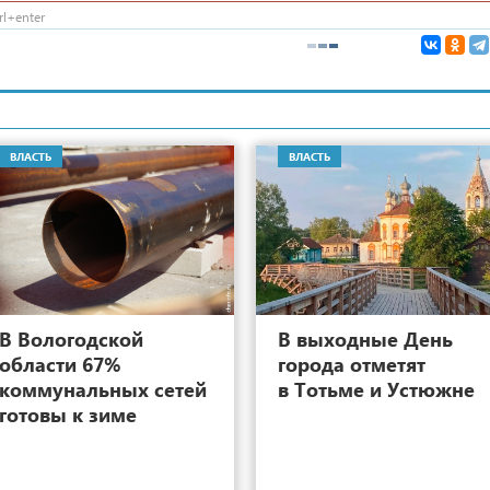
l+enter
ВЛАСТЬ
ВЛАСТЬ
6
В Вологодской
В выходные День
области 67%
города отметят
коммунальных сетей
в Тотьме и Устюжне
готовы к зиме