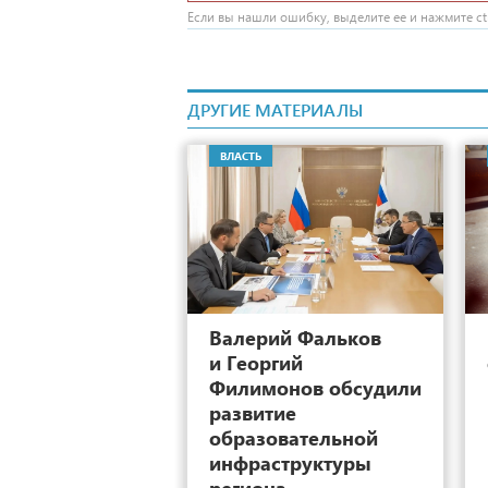
Если вы нашли ошибку, выделите ее и нажмите ctr
ДРУГИЕ МАТЕРИАЛЫ
ВЛАСТЬ
5
Валерий Фальков
и Георгий
Филимонов обсудили
развитие
образовательной
инфраструктуры
региона