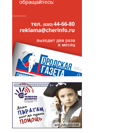
0+
СОЦИАЛЬНАЯ РЕКЛАМА
erid: 2VfnxwGLFAR