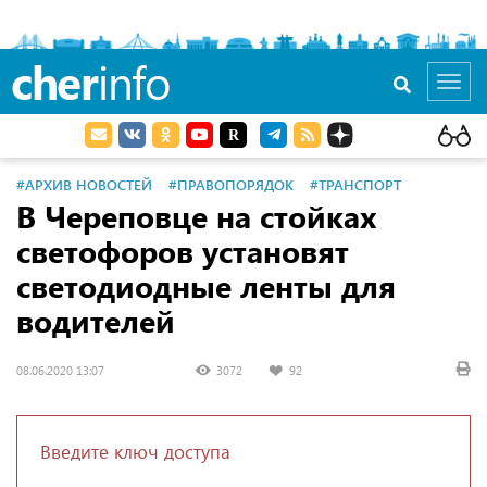
cher
info
Toggl
navig
#АРХИВ НОВОСТЕЙ
#ПРАВОПОРЯДОК
#ТРАНСПОРТ
В Череповце на стойках
светофоров установят
светодиодные ленты для
водителей
08.06.2020 13:07
3072
92
Введите ключ доступа