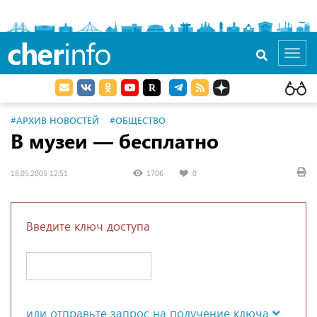
cher
info
Toggl
navig
#АРХИВ НОВОСТЕЙ
#ОБЩЕСТВО
В музеи — бесплатно
18.05.2005 12:51
1706
0
Введите ключ доступа
или отправьте запрос на получение ключа