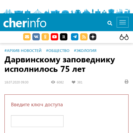
cher
info
Toggl
navig
#АРХИВ НОВОСТЕЙ
#ОБЩЕСТВО
#ЭКОЛОГИЯ
Дарвинскому заповеднику
исполнилось 75 лет
18.07.2020 09:30
6082
381
Введите ключ доступа