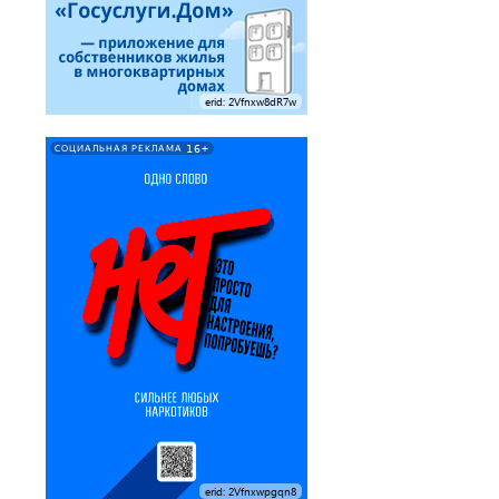
erid: 2Vfnxw8dR7w
16+
СОЦИАЛЬНАЯ РЕКЛАМА
erid: 2Vfnxwpgqn8