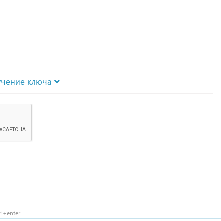
учение ключа
l+enter