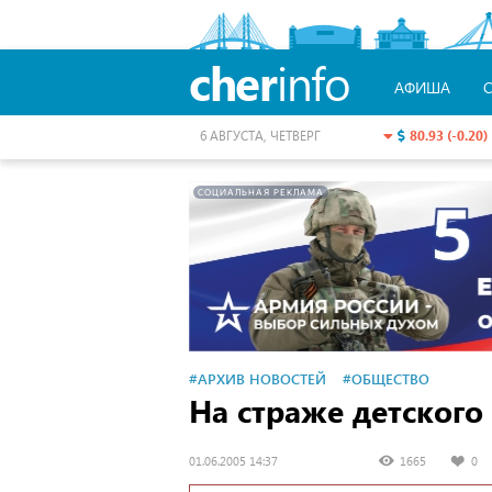
cher
info
АФИША
80.93 (-0.20)
6 АВГУСТА, ЧЕТВЕРГ
СОЦИАЛЬНАЯ РЕКЛАМА
#АРХИВ НОВОСТЕЙ
#ОБЩЕСТВО
На страже детского
01.06.2005 14:37
1665
0