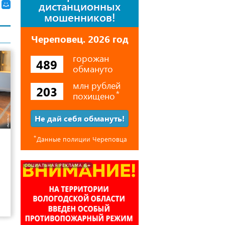
дистанционных
мошенников!
Череповец. 2026 год
горожан
489
обмануто
млн рублей
203
похищено
⃰
Не дай себя обмануть!
9
⃰
Данные полиции Череповца
6+
СОЦИАЛЬНАЯ РЕКЛАМА