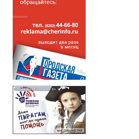
0+
СОЦИАЛЬНАЯ РЕКЛАМА
erid: 2VfnxwGLFAR