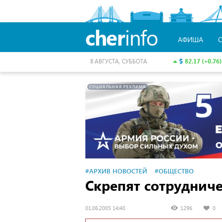
cher
info
АФИША
82.17 (+0.76)
8 АВГУСТА, СУББОТА
СОЦИАЛЬНАЯ РЕКЛАМА
#АРХИВ НОВОСТЕЙ
#ОБЩЕСТВО
Скрепят сотруднич
01.06.2005 14:40
1296
0