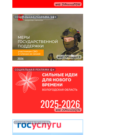
erid: 2VfnxvvaTGW
18+
СОЦИАЛЬНАЯ РЕКЛАМА
erid: 2VfnxxjqcL9
6+
СОЦИАЛЬНАЯ РЕКЛАМА
erid: 2VfnxvZzQ7b
СОЦИАЛЬНАЯ РЕКЛАМА