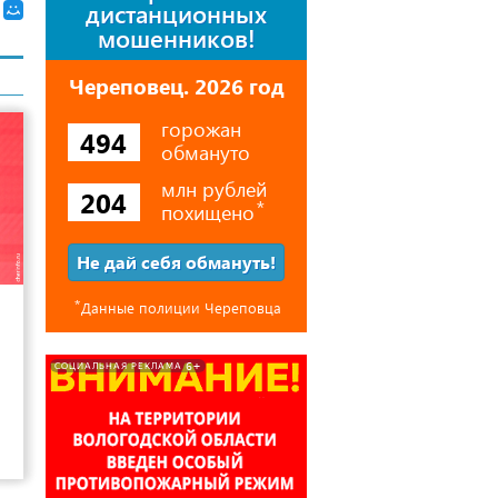
дистанционных
мошенников!
Череповец. 2026 год
горожан
494
обмануто
млн рублей
204
похищено
⃰
Не дай себя обмануть!
13
⃰
Данные полиции Череповца
6+
СОЦИАЛЬНАЯ РЕКЛАМА