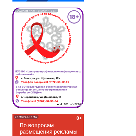
18+
СОЦИАЛЬНАЯ РЕКЛАМА
erid: 2VfnxxVEX76
САМОРЕКЛАМА