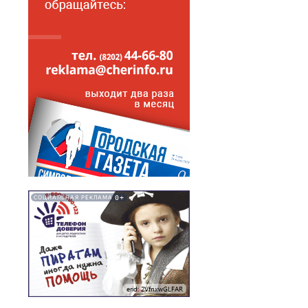
0+
СОЦИАЛЬНАЯ РЕКЛАМА
erid: 2VfnxwGLFAR