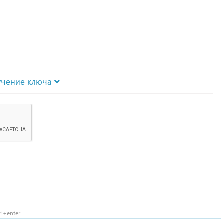
учение ключа
l+enter