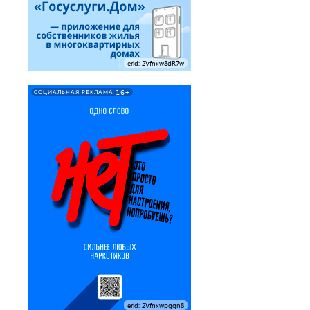
erid: 2Vfnxw8dR7w
16+
СОЦИАЛЬНАЯ РЕКЛАМА
erid: 2Vfnxwpgqn8