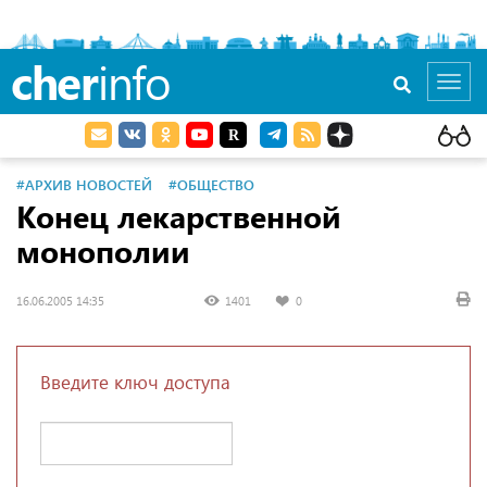
cher
info
Toggl
navig
#АРХИВ НОВОСТЕЙ
#ОБЩЕСТВО
Конец лекарственной
монополии
16.06.2005 14:35
1401
0
Введите ключ доступа