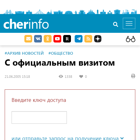
cher
info
Toggl
navig
#АРХИВ НОВОСТЕЙ
#ОБЩЕСТВО
С официальным визитом
21.06.2005 15:18
1338
0
Введите ключ доступа
или отправьте запрос на получение ключа